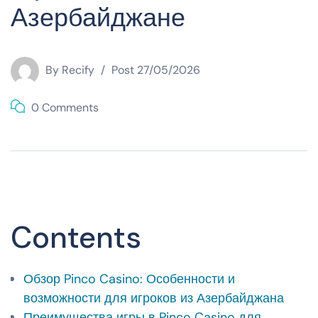
Азербайджане
By
Recify
Post
27/05/2026
0 Comments
Contents
Обзор Pinco Casino: Особенности и
возможности для игроков из Азербайджана
Преимущества игры в Pinco Casino для