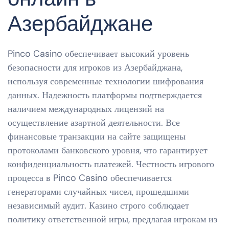
Азербайджане
Pinco Casino обеспечивает высокий уровень
безопасности для игроков из Азербайджана,
используя современные технологии шифрования
данных. Надежность платформы подтверждается
наличием международных лицензий на
осуществление азартной деятельности. Все
финансовые транзакции на сайте защищены
протоколами банковского уровня, что гарантирует
конфиденциальность платежей. Честность игрового
процесса в Pinco Casino обеспечивается
генераторами случайных чисел, прошедшими
независимый аудит. Казино строго соблюдает
политику ответственной игры, предлагая игрокам из