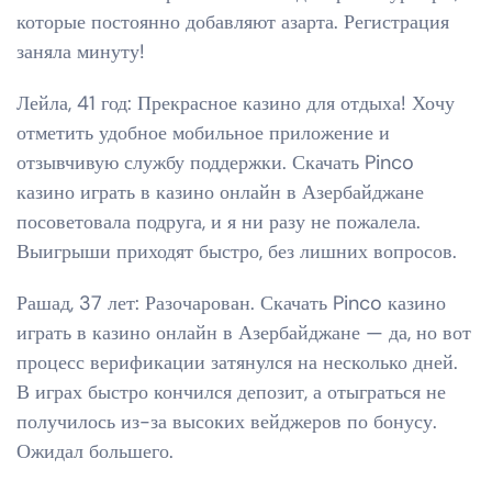
которые постоянно добавляют азарта. Регистрация
заняла минуту!
Лейла, 41 год: Прекрасное казино для отдыха! Хочу
отметить удобное мобильное приложение и
отзывчивую службу поддержки. Скачать Pinco
казино играть в казино онлайн в Азербайджане
посоветовала подруга, и я ни разу не пожалела.
Выигрыши приходят быстро, без лишних вопросов.
Рашад, 37 лет: Разочарован. Скачать Pinco казино
играть в казино онлайн в Азербайджане — да, но вот
процесс верификации затянулся на несколько дней.
В играх быстро кончился депозит, а отыграться не
получилось из-за высоких вейджеров по бонусу.
Ожидал большего.