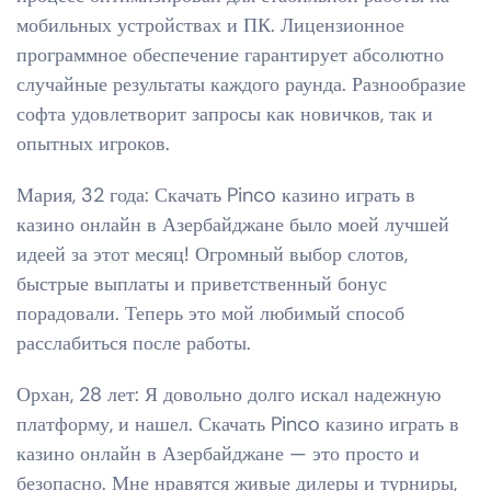
мобильных устройствах и ПК. Лицензионное
программное обеспечение гарантирует абсолютно
случайные результаты каждого раунда. Разнообразие
софта удовлетворит запросы как новичков, так и
опытных игроков.
Мария, 32 года: Скачать Pinco казино играть в
казино онлайн в Азербайджане было моей лучшей
идеей за этот месяц! Огромный выбор слотов,
быстрые выплаты и приветственный бонус
порадовали. Теперь это мой любимый способ
расслабиться после работы.
Орхан, 28 лет: Я довольно долго искал надежную
платформу, и нашел. Скачать Pinco казино играть в
казино онлайн в Азербайджане — это просто и
безопасно. Мне нравятся живые дилеры и турниры,