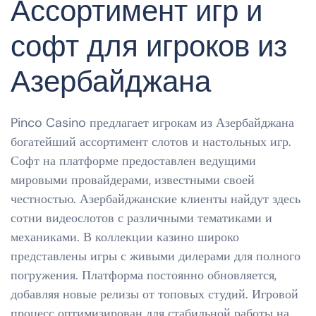
Ассортимент игр и
софт для игроков из
Азербайджана
Pinco Casino предлагает игрокам из Азербайджана
богатейший ассортимент слотов и настольных игр.
Софт на платформе предоставлен ведущими
мировыми провайдерами, известными своей
честностью. Азербайджанские клиенты найдут здесь
сотни видеослотов с различными тематиками и
механиками. В коллекции казино широко
представлены игры с живыми дилерами для полного
погружения. Платформа постоянно обновляется,
добавляя новые релизы от топовых студий. Игровой
процесс оптимизирован для стабильной работы на