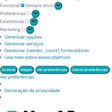
Funcional
Sempre ativo
Preferências
Estatísticas
Marketing
Gerenciar opções
Gerenciar serviços
Gerenciar {vendor_count} fornecedores
Leia mais sobre esses objetivos
Aceitar
Negar
Ver preferências
Salvar preferências
Ver preferências
Declaração de privacidade