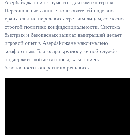
Азербайджана инструменты для самоконтроля.
Персональные данные пользователей надежно
хранятся и не передаются третьим лицам, согласно
строгой политике конфиденциальности. Система
быстрых и безопасных выплат выигрышей делает
игровой опыт в Азербайджане максимально
комфортным. Благодаря круглосуточной службе
поддержки, любые вопросы, касающиеся
безопасности, оперативно решаются.