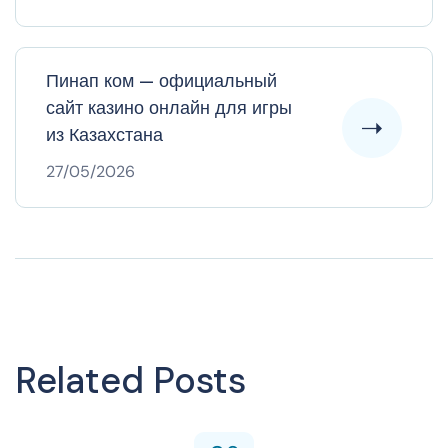
Пинап ком — официальный
сайт казино онлайн для игры
из Казахстана
27/05/2026
Related Posts