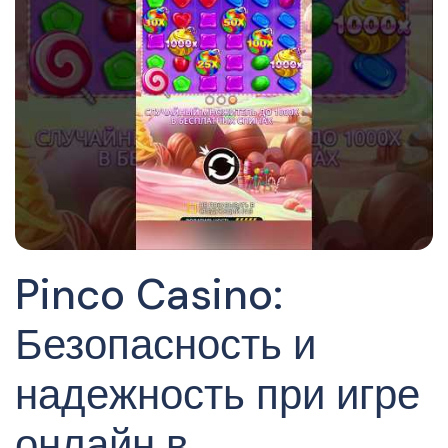
Pinco Casino:
Безопасность и
надежность при игре
онлайн в