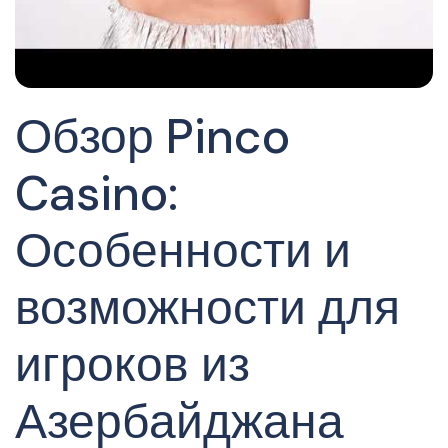
Обзор Pinco
Casino:
Особенности и
возможности для
игроков из
Азербайджана