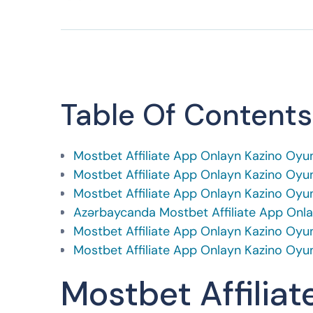
Table Of Contents
Mostbet Affiliate App Onlayn Kazino Oyun
Mostbet Affiliate App Onlayn Kazino Oyunl
Mostbet Affiliate App Onlayn Kazino Oyunl
Azərbaycanda Mostbet Affiliate App Onla
Mostbet Affiliate App Onlayn Kazino Oyunl
Mostbet Affiliate App Onlayn Kazino Oyun
Mostbet Affiliat