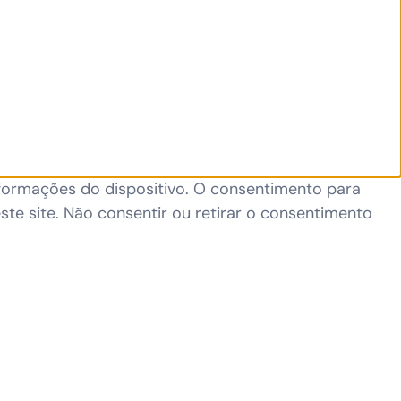
formações do dispositivo. O consentimento para
e site. Não consentir ou retirar o consentimento