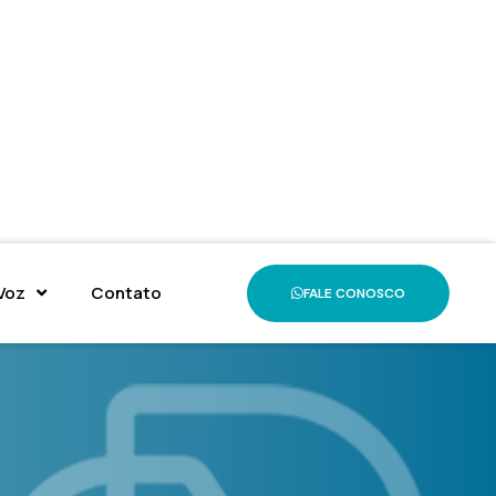
Voz
Contato
FALE CONOSCO