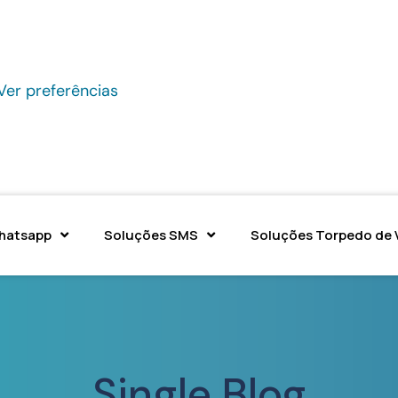
Ver preferências
hatsapp
Soluções SMS
Soluções Torpedo de 
Single Blog