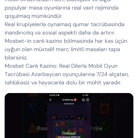
populyar masa oyunlarına real vaxt rejimində
qoşulmaq mümkündür.
Real krupiyelerlə oynamaq qumar təcrübəsində
inandırıcılıq və sosial aspekti daha da artırır.
Mosbet-in canlı kazino bölməsində hər kəs üçün
uyğun olan müxtəlif mərc limitli masaları tapa
bilərsiniz.
Mosbet Canlı Kazino: Real Dilerlə Mobil Oyun
Təcrübəsi Azərbaycan oyunçularına 7/24 əlçatan,
təhlükəsiz və həyəcanla dolu bir mühit yaradır.