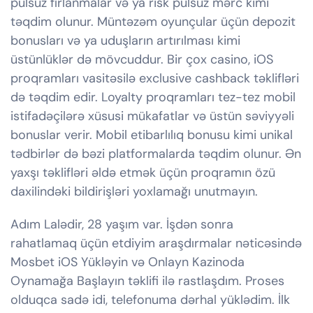
pulsuz fırlanmalar və ya risk pulsuz mərc kimi
təqdim olunur. Müntəzəm oyunçular üçün depozit
bonusları və ya uduşların artırılması kimi
üstünlüklər də mövcuddur. Bir çox casino, iOS
proqramları vasitəsilə exclusive cashback təklifləri
də təqdim edir. Loyalty proqramları tez-tez mobil
istifadəçilərə xüsusi mükafatlar və üstün səviyyəli
bonuslar verir. Mobil etibarlılıq bonusu kimi unikal
tədbirlər də bəzi platformalarda təqdim olunur. Ən
yaxşı təklifləri əldə etmək üçün proqramın özü
daxilindəki bildirişləri yoxlamağı unutmayın.
Adım Lalədir, 28 yaşım var. İşdən sonra
rahatlamaq üçün etdiyim araşdırmalar nəticəsində
Mosbet iOS Yükləyin və Onlayn Kazinoda
Oynamağa Başlayın təklifi ilə rastlaşdım. Proses
olduqca sadə idi, telefonuma dərhal yüklədim. İlk