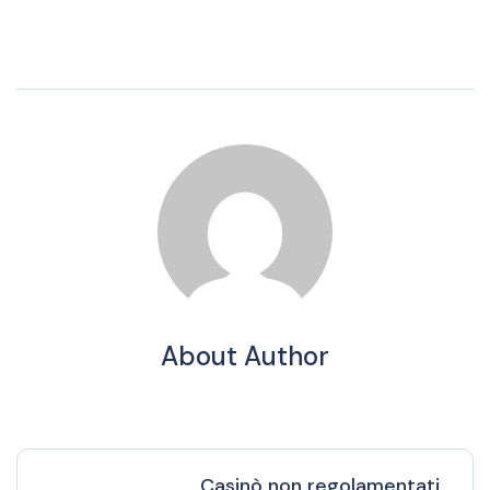
About Author
Casinò non regolamentati