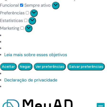
Funcional
Sempre ativo
Preferências
Estatísticas
Marketing
Leia mais sobre esses objetivos
Aceitar
Negar
Ver preferências
Salvar preferências
Declaração de privacidade