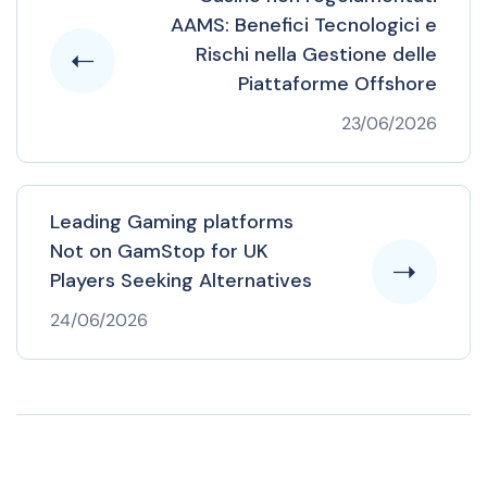
AAMS: Benefici Tecnologici e
Rischi nella Gestione delle
Piattaforme Offshore
23/06/2026
Leading Gaming platforms
Not on GamStop for UK
Players Seeking Alternatives
24/06/2026