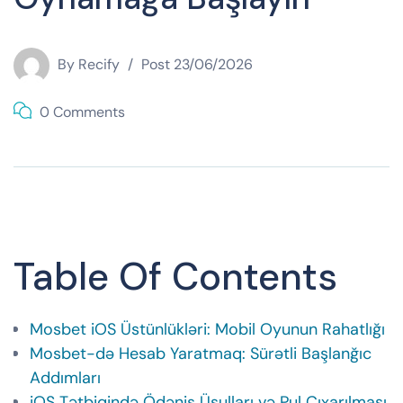
By
Recify
Post
23/06/2026
0 Comments
Table Of Contents
Mosbet iOS Üstünlükləri: Mobil Oyunun Rahatlığı
Mosbet-də Hesab Yaratmaq: Sürətli Başlanğıc
Addımları
iOS Tətbiqində Ödəniş Üsulları və Pul Çıxarılması