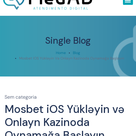
Single Blog
Home
Blog
Mosbet IOS Yükləyin Və Onlayn Kazinoda Oynamağa Başlayın
Sem categoria
Mosbet iOS Yükləyin və
Onlayn Kazinoda
Oynamağa Başlayın