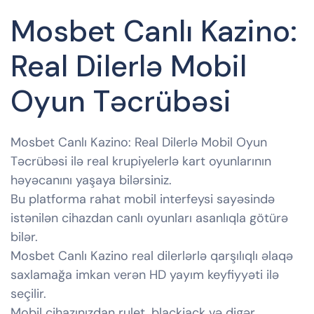
Mosbet Canlı Kazino:
Real Dilerlə Mobil
Oyun Təcrübəsi
Mosbet Canlı Kazino: Real Dilerlə Mobil Oyun
Təcrübəsi ilə real krupiyelerlə kart oyunlarının
həyəcanını yaşaya bilərsiniz.
Bu platforma rahat mobil interfeysi sayəsində
istənilən cihazdan canlı oyunları asanlıqla götürə
bilər.
Mosbet Canlı Kazino real dilerlərlə qarşılıqlı əlaqə
saxlamağa imkan verən HD yayım keyfiyyəti ilə
seçilir.
Mobil cihazınızdan rulet, blackjack və digər