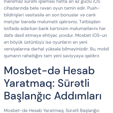
Inanılmaz sürətli işləməsi hətta ən az güclü iOS
cihazlarında belə rəvan oyun təmin edir. Push-
bildirişləri vasitəsilə ən son bonuslar və canlı
matçlar barədə məlumatlı qalırsınız. Tətbiqdən
istifadə edərkən bank kartınızın məlumatlarını hər
dəfə daxil etməyə ehtiyac yoxdur. Mosbet iOS-un
ən böyük üstünlüyü isə oyunların ən yeni
versiyalarına dərhal yüksələ bilməyinizdir. Bu, mobil
qumarın rahatlığını tam yeni səviyyəyə qaldırır.
Mosbet-də Hesab
Yaratmaq: Sürətli
Başlanğıc Addımları
Mosbet-də Hesab Yaratmaq: Sürətli Başlanğıc