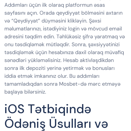
Addımları üçün ilk olaraq platformun əsas
sayfasını açın. Orada qeydiyyat bölməsini axtarın
və “Qeydiyyat” düyməsini klikləyin. Şəxsi
məlumatlarınızı, istədiyiniz login və mövcud email
adresini təqdim edin. Təhlükəsiz şifrə yaratmaq və
onu təsdiqləmək mütləqdir. Sonra, şəxsiyyətinizi
təsdiqləmək üçün hesabınıza daxil olaraq müvafiq
sənədləri yükləməlisiniz. Hesab aktivləşdikdən
sonra ilk depoziti yerinə yetirmək və bonusları
iddia etmək imkanınız olur. Bu addımları
tamamladıqdan sonra Mosbet-də mərc etməyə
başlaya bilərsiniz.
iOS Tətbiqində
Ödəniş Üsulları və